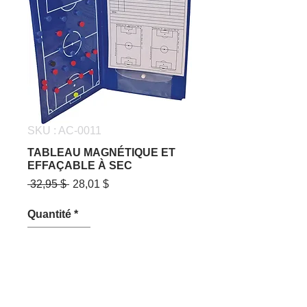
SKU : AC-0011
TABLEAU MAGNÉTIQUE ET
EFFAÇABLE À SEC
Prix
Prix
 32,95 $ 
28,01 $
original
promotionnel
Quantité
*
Ajouter au panier