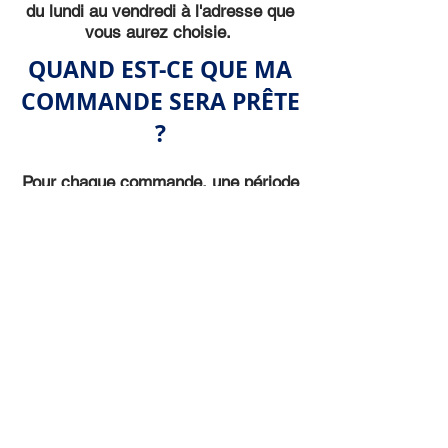
du lundi au vendredi à l'adresse que
vous aurez choisie.
QUAND EST-CE QUE MA
COMMANDE SERA PRÊTE
?
Pour chaque commande, une période
de 10 jours ouvrables est nécessaire
pour
préparer vos articles.
Veuillez également noter que tous les
articles personnalisés avec le logo
du Club ou les numéros/initiales
requièrent un temps de préparation
plus long: 15-20 jours ouvrables.
Votre commande vous sera par la
suite expédiée en fonction des
produits disponibles en inventaire.