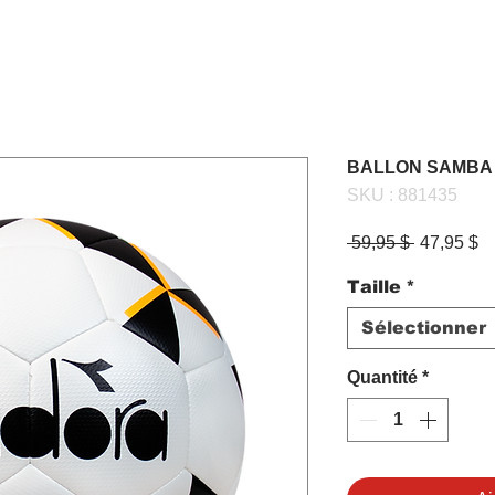
BALLON SAMBA 
SKU : 881435
Prix
Pr
 59,95 $ 
47,95 $
original
pr
Taille
*
Sélectionner
Quantité
*