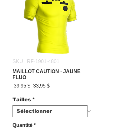
SKU : RF-1901-4801
MAILLOT CAUTION - JAUNE
FLUO
Prix
Prix
 39,95 $ 
33,95 $
original
promotionnel
Tailles
*
Quantité
*