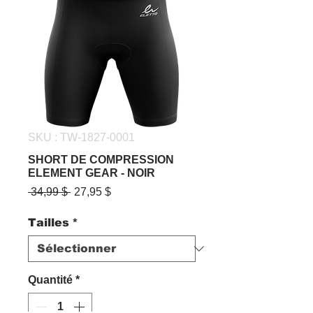
SKU : TW-1827-0001
SHORT DE COMPRESSION
ELEMENT GEAR - NOIR
Prix
Prix
 34,99 $ 
27,95 $
original
promotionnel
Tailles
*
Quantité
*