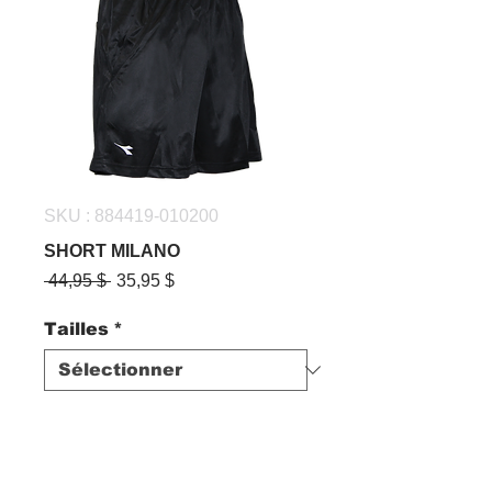
SKU : 884419-010200
SHORT MILANO
Prix
Prix
 44,95 $ 
35,95 $
original
promotionnel
Tailles
*
Quantité
*