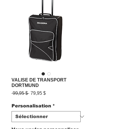
VALISE DE TRANSPORT
DORTMUND
Prix
Prix
 99,95 $ 
79,95 $
original
promotionnel
Personalisation
*