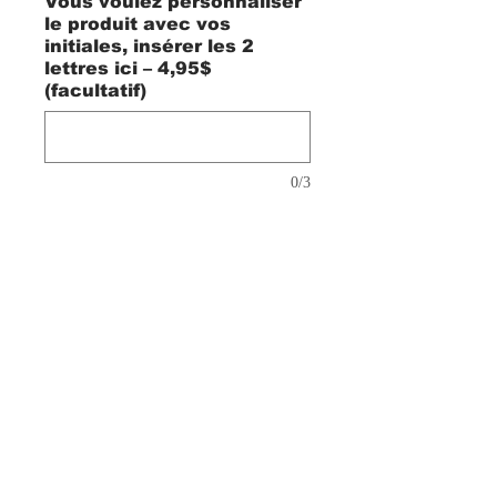
Vous voulez personnaliser
le produit avec vos
initiales, insérer les 2
lettres ici – 4,95$
(facultatif)
0/3
Quantité
*
Ajouter au panier
Valise en polyester Diadora
DORTMUND 600D avec roues et
poignée rétractable extensible et
verrouillable. Compartiment